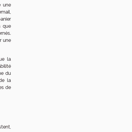
e une
mail,
anier
s que
ernés.
er une
ue la
bilité
ne du
de la
ces de
.
tent,