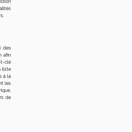
stion
lités
s.
i des
 afin
t-clé
 liste
s à la
t les
rique,
ors de