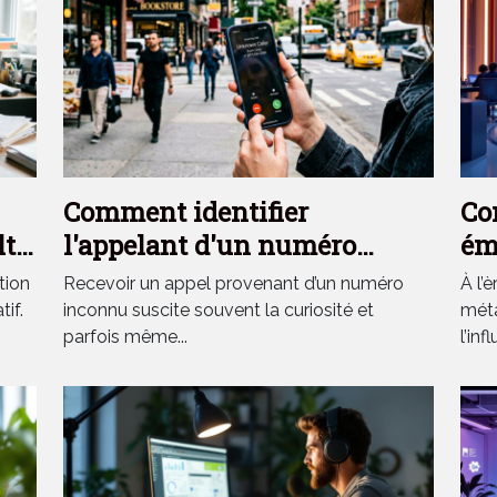
Comment identifier
Co
lte
l'appelant d'un numéro
ém
inconnu grâce à l'annuaire ?
el
tion
Recevoir un appel provenant d’un numéro
À l’
nu
if.
inconnu suscite souvent la curiosité et
méta
parfois même...
l’inf