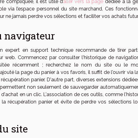
re compliquée, il est utile d’
aller vers la page
dédiée à la ge
le via l’espace personnel du site marchand. Ces fonctionna
r ne jamais perdre vos sélections et faciliter vos achats futur
du navigateur
 un expert en support technique recommande de tirer part
eur web. Commencez par consulter l'historique de navigation
visitée récemment ; recherchez le nom du site ou le mo
uté la page du panier à vos favoris, il suffit de l'ouvrir via la
a récupération panier. D'autre part, diverses extensions dédiée
les permettent non seulement de sauvegarder automatiquemen
 d'achat en un clic. L'association de ces outils, comme l'histo
si la récupération panier et évite de perdre vos sélections l
du site