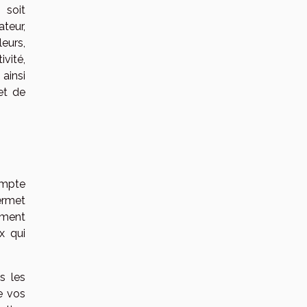
 soit
teur,
leurs,
vité,
 ainsi
et de
ompte
ermet
mment
x qui
s les
e vos