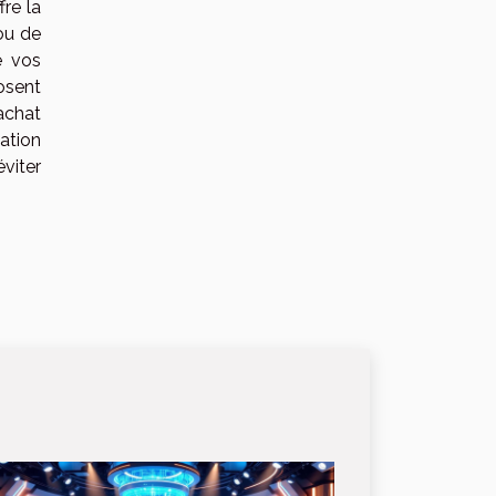
fre la
ou de
e vos
osent
’achat
cation
éviter