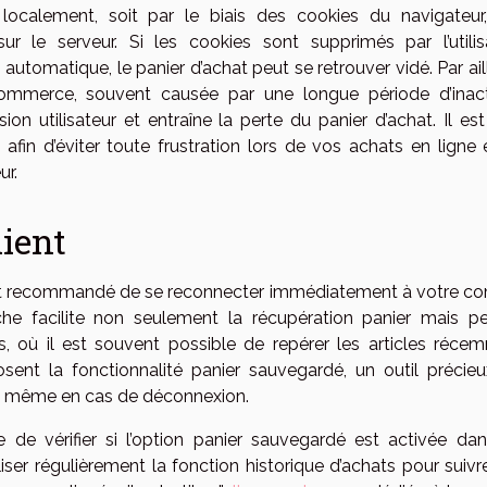
localement, soit par le biais des cookies du navigateur,
ur le serveur. Si les cookies sont supprimés par l’utilisa
automatique, le panier d’achat peut se retrouver vidé. Par ail
mmerce, souvent causée par une longue période d’inacti
on utilisateur et entraîne la perte du panier d’achat. Il est
in d’éviter toute frustration lors de vos achats en ligne 
ur.
lient
l est recommandé de se reconnecter immédiatement à votre c
che facilite non seulement la récupération panier mais p
ts, où il est souvent possible de repérer les articles réce
osent la fonctionnalité panier sauvegardé, un outil précieu
 même en cas de déconnexion.
e de vérifier si l’option panier sauvegardé est activée dan
iser régulièrement la fonction historique d’achats pour suivr