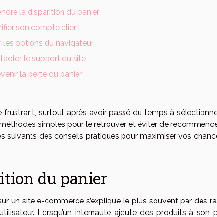
dre la disparition du panier
rifier son compte client
er les options du navigateur
acter le support du site
venir la perte du panier
e frustrant, surtout après avoir passé du temps à sélectionne
urs méthodes simples pour le retrouver et éviter de recommenc
s suivants des conseils pratiques pour maximiser vos chanc
ition du panier
 sur un site e-commerce s’explique le plus souvent par des ra
tilisateur. Lorsqu’un internaute ajoute des produits à son p