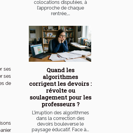
colocations disputées, à
l’approche de chaque
rentrée,...
r ses
Quand les
algorithmes
er ses
corrigent les devoirs :
es de
révolte ou
soulagement pour les
professeurs ?
L’irruption des algorithmes
dans la correction des
isons
devoirs bouleverse le
paysage éducatif. Face à...
anier