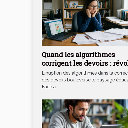
Quand les algorithmes
corrigent les devoirs : révo
ou soulagement pour les
L’irruption des algorithmes dans la correc
professeurs ?
des devoirs bouleverse le paysage éducat
Face à...