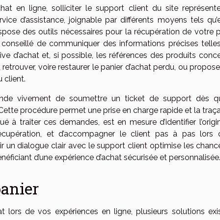
hat en ligne, solliciter le support client du site représent
vice d’assistance, joignable par différents moyens tels qu’e
spose des outils nécessaires pour la récupération de votre p
st conseillé de communiquer des informations précises telle
tive d’achat et, si possible, les références des produits conc
retrouver, voire restaurer le panier d’achat perdu, ou propos
 client.
ande vivement de soumettre un ticket de support dès q
 Cette procédure permet une prise en charge rapide et la traça
é à traiter ces demandes, est en mesure d’identifier l’origi
récupération, et d’accompagner le client pas à pas lors 
ir un dialogue clair avec le support client optimise les chan
énéficiant d’une expérience d’achat sécurisée et personnalisée
panier
t lors de vos expériences en ligne, plusieurs solutions exis